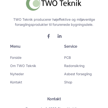
TWO Teknik producerer højeffektive og miljøvenlige
forseglingsprodukter til forurenede bygningsdele.
F
L
a
i
c
n
Menu
e
k
Service
b
e
o
d
Forside
PCB
o
i
k
n
Om TWO Teknik
Radonsikring
-
-
f
i
Nyheder
Asbest forsegling
n
Kontakt
Shop
Kontakt