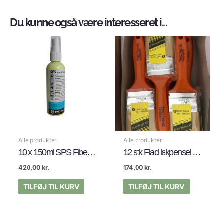
Produktblad/Teknisk datablad
Du kunne også være interesseret i…
Download SPS Fiberforsegler produktblad
Download SPS Fiberforsegler Teknisk Datablad
Download SDS Sikkerhedsblad
Alle produkter
Alle produkter
10 x 150ml SPS Fiberforsegler Mini-Ready-Spray
12 stk Flad lakpensel 2,5″
420,00
kr.
174,00
kr.
TILFØJ TIL KURV
TILFØJ TIL KURV