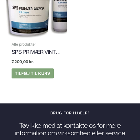
Alle produkter
SPS PRIMÆR VINTER 4 KG (Ca. 18m2) Kræver ikke epoxy kursus
7.200,00
kr.
TILFØJ TIL KURV
BRUG FOR HJÆLP?
Tøv ikke med at kontakte os for mere
information om virksomhed eller service