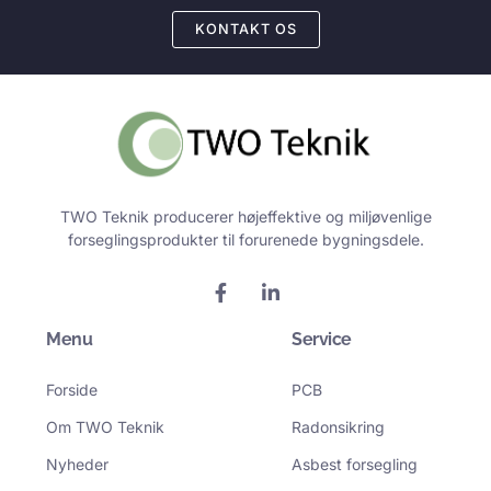
KONTAKT OS
TWO Teknik producerer højeffektive og miljøvenlige
forseglingsprodukter til forurenede bygningsdele.
F
L
a
i
c
n
Menu
e
k
Service
b
e
o
d
Forside
PCB
o
i
k
n
Om TWO Teknik
Radonsikring
-
-
f
i
Nyheder
Asbest forsegling
n