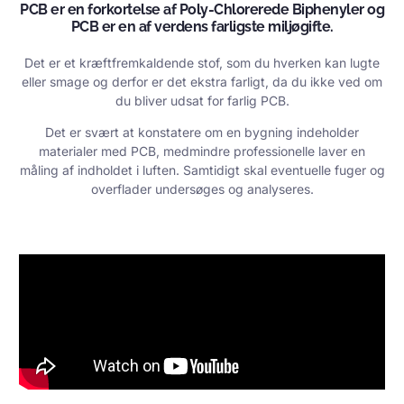
PCB er en forkortelse af Poly-Chlorerede Biphenyler og
PCB er en af verdens farligste miljøgifte.
Det er et kræftfremkaldende stof, som du hverken kan lugte
eller smage og derfor er det ekstra farligt, da du ikke ved om
du bliver udsat for farlig PCB.
Det er svært at konstatere om en bygning indeholder
materialer med PCB, medmindre professionelle laver en
måling af indholdet i luften. Samtidigt skal eventuelle fuger og
overflader undersøges og analyseres.