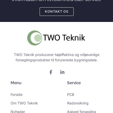
KONTAKT OS
TWO Teknik producerer højeffektive og miljøvenlige
forseglingsprodukter til forurenede bygningsdele.
F
L
a
i
c
n
Menu
e
k
Service
b
e
o
d
Forside
PCB
o
i
k
n
Om TWO Teknik
Radonsikring
-
-
f
i
Nyheder
Asbest forsegling