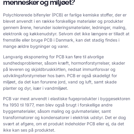
mennesker og miljøet?
Polychlorerede bifenyler (PCB) er farlige kemiske stoffer, der er
blevet anvendt i en række forskellige materialer og produkter
gennem årene, herunder isoleringsmaterialer, ledninger, maling,
elektronik og køkkenudstyr. Selvom det ikke længere er tilladt at
fremstille eller bruge PCB i Danmark, kan det stadig findes i
mange ældre bygninger og varer.
Langvarig eksponering for PCB kan føre til alvorlige
sundhedsproblemer, såsom kræft, hormonforstyrrelser, skader
på leveren og skjoldbruskkirtlen, nedsat immunforsvar og
udviklingsforstyrrelser hos børn. PCB er også skadeligt for
miljøet, da det kan forurene jord, vand og luft, samt skade
planter og dyr, især i vandmiljøet.
PCB var mest anvendt i elastiske fugeprodukter i byggesektoren
fra 1950 til 1977, men blev også brugt i forskellige andre
byggematerialer, såsom maling og gulvmaterialer, samt
transformatorer og kondensatorer i elektrisk udstyr. Det er dog
svært at afgøre, om et produkt indeholder PCB eller ej, da det
ikke kan ses på produktet.