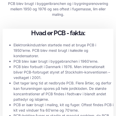
PCB blev brugt i byggeribranchen og i bygningsrenovering
mellem 1950 og 1976 og ses oftest i fugemasse, lim eller
maling.
Hvad er PCB - fakta:
Elektronikindustrien startede med at bruge PCB i
1950’erne. PCB blev mest brugt i køleolie og
kondensatorer.
PCB blev især brugt i byggebranchen i 1960’erne.
PCB blev forbudt i Danmark i 1976. Men internationalt
bliver PCB-forbruget styret af Stockholm-konventionen –
vedtaget i 2001.
Det tager lang tid at nedbryde PCB. Flere årtier, og derfor
kan forureningen spores på hele jordkloden. De største
koncentrationer af PCB findes i fedtvæv i blandt andet
pattedyr og isbjørne.
PCB er især brugt i maling, kit og fuger. Oftest findes PCB i
kit ved vinduer fra 60’erne og 70’erne.
PCB-holdige fuger er stadig et massivt problem, da PCB