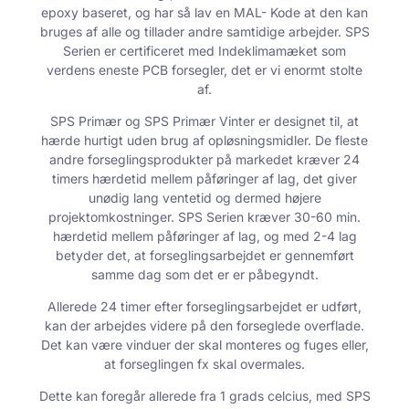
epoxy baseret, og har så lav en MAL- Kode at den kan
bruges af alle og tillader andre samtidige arbejder. SPS
Serien er certificeret med Indeklimamæket som
verdens eneste PCB forsegler, det er vi enormt stolte
af.
SPS Primær og SPS Primær Vinter er designet til, at
hærde hurtigt uden brug af opløsningsmidler. De fleste
andre forseglingsprodukter på markedet kræver 24
timers hærdetid mellem påføringer af lag, det giver
unødig lang ventetid og dermed højere
projektomkostninger. SPS Serien kræver 30-60 min.
hærdetid mellem påføringer af lag, og med 2-4 lag
betyder det, at forseglingsarbejdet er gennemført
samme dag som det er er påbegyndt.
Allerede 24 timer efter forseglingsarbejdet er udført,
kan der arbejdes videre på den forseglede overflade.
Det kan være vinduer der skal monteres og fuges eller,
at forseglingen fx skal overmales.
Dette kan foregår allerede fra 1 grads celcius, med SPS