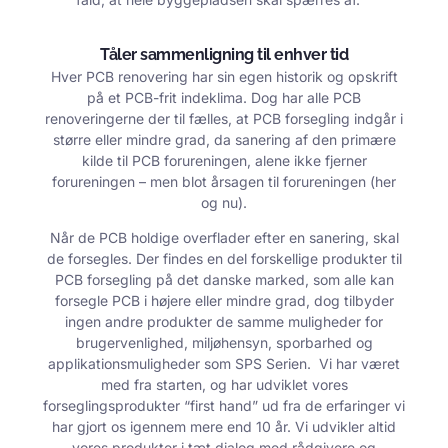
Tåler sammenligning til enhver tid
Hver PCB renovering har sin egen historik og opskrift
på et PCB-frit indeklima. Dog har alle PCB
renoveringerne der til fælles, at PCB forsegling indgår i
større eller mindre grad, da sanering af den primære
kilde til PCB forureningen, alene ikke fjerner
forureningen – men blot årsagen til forureningen (her
og nu).
Når de PCB holdige overflader efter en sanering, skal
de forsegles. Der findes en del forskellige produkter til
PCB forsegling på det danske marked, som alle kan
forsegle PCB i højere eller mindre grad, dog tilbyder
ingen andre produkter de samme muligheder for
brugervenlighed, miljøhensyn, sporbarhed og
applikationsmuligheder som SPS Serien. Vi har været
med fra starten, og har udviklet vores
forseglingsprodukter “first hand” ud fra de erfaringer vi
har gjort os igennem mere end 10 år. Vi udvikler altid
vores produkter i tæt dialog med rådgivere og