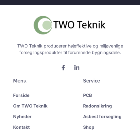
TWO Teknik producerer højeffektive og miljøvenlige
forseglingsprodukter til forurenede bygningsdele.
F
L
a
i
c
n
Menu
e
k
Service
b
e
o
d
Forside
PCB
o
i
k
n
Om TWO Teknik
Radonsikring
-
-
f
i
Nyheder
Asbest forsegling
n
Kontakt
Shop