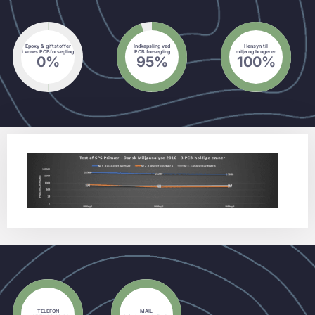
Epoxy & giftstoffer
Indkapsling ved
Hensyn til
i vores PCBforsegling
PCB forsegling
miljø og brugeren
0
%
95
%
100
%
TELEFON
MAIL