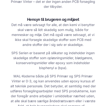
Primær Vinter – det er der ingen anden PCB forsegling
der tilbyder.
Hensyn til brugeren og miljøet
Det må være selvsagt for alle, at den kemi vi benytter
skal være så lidt skadelig som mulig, både for
mennesker og miljø. Det må også være selvsagt, at vi
ikke skal forsegle skadelige stoffer som PCB med
andre stoffer der i sig selv er skadelige.
SPS Serien er baseret på silikater og indeholder ingen
skadelige stoffer som opløsningsmidler, blødgørere,
konserveringsmidler eller epoxy som indeholder
bisphenyl a (bpa).
MAL-Koderne både på SPS Primær og SPS Primær
Vinter er 0-3, og kan anvendes uden epoxy kursus af
alt teknisk personale. Det betyder, at samtidig med der
udføres forseglingsarbejder med SPS produkterne, kan
der foregår andre arbejder i umiddelbar nærhed uden,
at alle skal bære særlige åndedrætsværn eller i værste
fald, at hele byggepladsen skal spærres af.