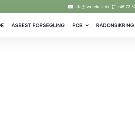
info@twoteknik.dk
+45 72 3
DE
ASBEST FORSEGLING
PCB
RADONSIKRING