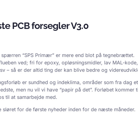
te PCB forsegler V3.0
B spærren “SPS Primær” er mere end blot på tegnebrættet.
flueben ved; fri for epoxy, opløsningsmidler, lav MAL-kode,
sv – så er der altid ting der kan blive bedre og videreudvikl
klingsforløb er sundhed og indeklima, områder som fra dag et
edste, men nu vil vi have “papir på det”. Forløbet kommer t
os til at samarbejde med.
fte sløret for de første nyheder inden for de næste måneder.