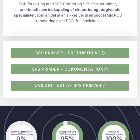
PCB forsegling med SPS Primær og SPS Primær Vinter,
er
anerkendt som indkapsling af eksperter og rådgivende
specialister
, som en del af en sikker vej til en succesfuld PCB
renovering og et PCB-frit indeklima.
SPS PRIMÆR - PRODUKTBLAD
SPS PRIMÆR - DOKUMENTATION
UVILDIG TEST AF SPS PRIMÆR
Epoxy & giftstoffer
Indkapsling ved
Hensyn til
i vores PCBforsegling
PCB forsegling
miljø og brugeren
0
%
95
%
100
%