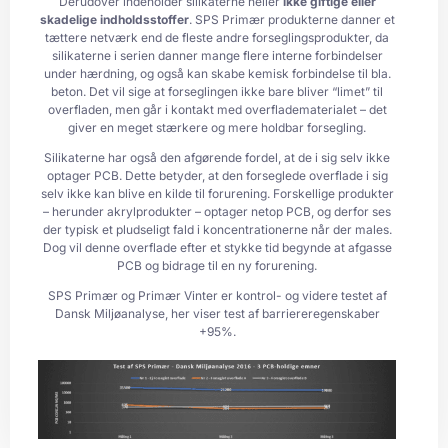
Derudover indeholder silikaterne heller
ikke giftige eller
skadelige indholdsstoffer
. SPS Primær produkterne danner et
tættere netværk end de fleste andre forseglingsprodukter, da
silikaterne i serien danner mange flere interne forbindelser
under hærdning, og også kan skabe kemisk forbindelse til bla.
beton. Det vil sige at forseglingen ikke bare bliver “limet” til
overfladen, men går i kontakt med overfladematerialet – det
giver en meget stærkere og mere holdbar forsegling.
Silikaterne har også den afgørende fordel, at de i sig selv ikke
optager PCB. Dette betyder, at den forseglede overflade i sig
selv ikke kan blive en kilde til forurening. Forskellige produkter
– herunder akrylprodukter – optager netop PCB, og derfor ses
der typisk et pludseligt fald i koncentrationerne når der males.
Dog vil denne overflade efter et stykke tid begynde at afgasse
PCB og bidrage til en ny forurening.
SPS Primær og Primær Vinter er kontrol- og videre testet af
Dansk Miljøanalyse, her viser test af barriereregenskaber
+95%.