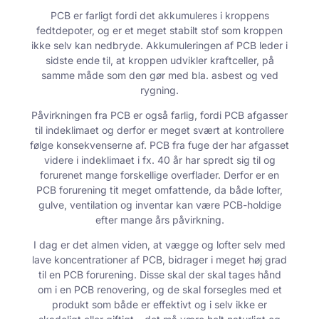
PCB er farligt fordi det akkumuleres i kroppens
fedtdepoter, og er et meget stabilt stof som kroppen
ikke selv kan nedbryde. Akkumuleringen af PCB leder i
sidste ende til, at kroppen udvikler kraftceller, på
samme måde som den gør med bla. asbest og ved
rygning.
Påvirkningen fra PCB er også farlig, fordi PCB afgasser
til indeklimaet og derfor er meget svært at kontrollere
følge konsekvenserne af. PCB fra fuge der har afgasset
videre i indeklimaet i fx. 40 år har spredt sig til og
forurenet mange forskellige overflader. Derfor er en
PCB forurening tit meget omfattende, da både lofter,
gulve, ventilation og inventar kan være PCB-holdige
efter mange års påvirkning.
I dag er det almen viden, at vægge og lofter selv med
lave koncentrationer af PCB, bidrager i meget høj grad
til en PCB forurening. Disse skal der skal tages hånd
om i en PCB renovering, og de skal forsegles med et
produkt som både er effektivt og i selv ikke er