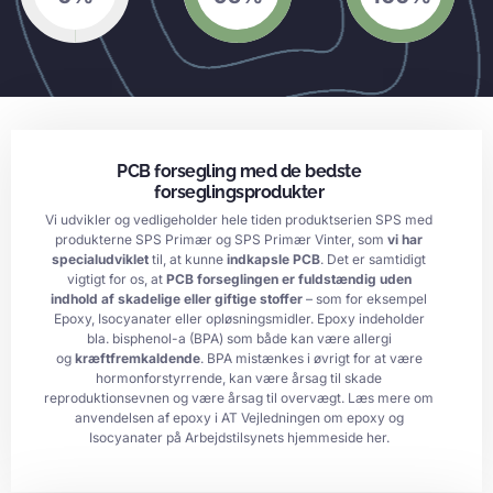
PCB forsegling med de bedste
forseglingsprodukter
Vi udvikler og vedligeholder hele tiden produktserien SPS med
produkterne SPS Primær og SPS Primær Vinter, som
vi har
specialudviklet
til, at kunne
indkapsle PCB
. Det er samtidigt
vigtigt for os, at
PCB forseglingen er fuldstændig uden
indhold af skadelige eller giftige stoffer
– som for eksempel
Epoxy, Isocyanater eller opløsningsmidler. Epoxy indeholder
bla. bisphenol-a (BPA) som både kan være allergi
og
kræftfremkaldende
. BPA mistænkes i øvrigt for at være
hormonforstyrrende, kan være årsag til skade
reproduktionsevnen og være årsag til overvægt. Læs mere om
anvendelsen af epoxy i AT Vejledningen om epoxy og
Isocyanater på Arbejdstilsynets hjemmeside
her.