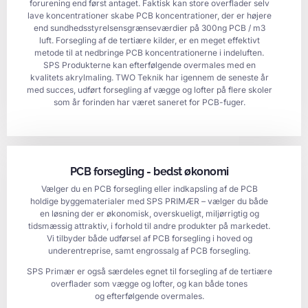
forurening end først antaget. Faktisk kan store overflader selv
lave koncentrationer skabe PCB koncentrationer, der er højere
end sundhedsstyrelsensgrænseværdier på 300ng PCB / m3
luft. Forsegling af de tertiære kilder, er en meget effektivt
metode til at nedbringe PCB koncentrationerne i indeluften.
SPS Produkterne kan efterfølgende overmales med en
kvalitets akrylmaling. TWO Teknik har igennem de seneste år
med succes, udført forsegling af vægge og lofter på flere skoler
som år forinden har været saneret for PCB-fuger.
PCB forsegling - bedst økonomi
Vælger du en PCB forsegling eller indkapsling af de PCB
holdige byggematerialer med SPS PRIMÆR – vælger du både
en løsning der er økonomisk, overskueligt, miljørrigtig og
tidsmæssig attraktiv, i forhold til andre produkter på markedet.
Vi tilbyder både udførsel af PCB forsegling i hoved og
underentreprise, samt engrossalg af PCB forsegling.
SPS Primær er også særdeles egnet til forsegling af de tertiære
overflader som vægge og lofter, og kan både tones
og efterfølgende overmales.