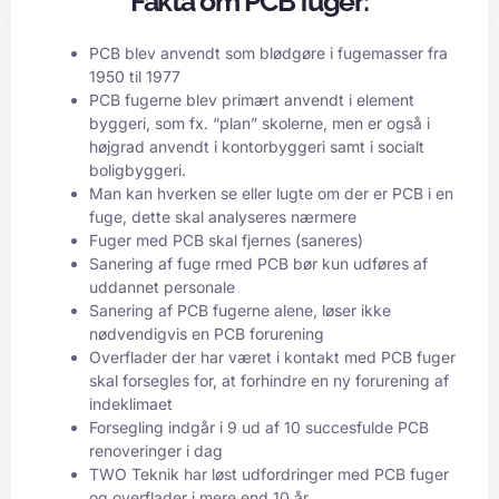
Fakta om PCB fuger:
PCB blev anvendt som blødgøre i fugemasser fra
1950 til 1977
PCB fugerne blev primært anvendt i element
byggeri, som fx. “plan” skolerne, men er også i
højgrad anvendt i kontorbyggeri samt i socialt
boligbyggeri.
Man kan hverken se eller lugte om der er PCB i en
fuge, dette skal analyseres nærmere
Fuger med PCB skal fjernes (saneres)
Sanering af fuge rmed PCB bør kun udføres af
uddannet personale
Sanering af PCB fugerne alene, løser ikke
nødvendigvis en PCB forurening
Overflader der har været i kontakt med PCB fuger
skal forsegles for, at forhindre en ny forurening af
indeklimaet
Forsegling indgår i 9 ud af 10 succesfulde PCB
renoveringer i dag
TWO Teknik har løst udfordringer med PCB fuger
og overflader i mere end 10 år