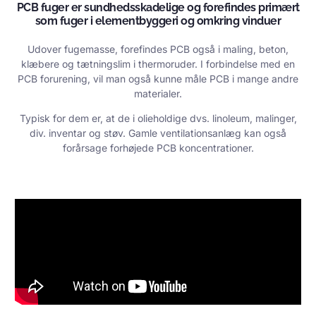
PCB fuger er sundhedsskadelige og forefindes primært
som fuger i elementbyggeri og omkring vinduer
Udover fugemasse, forefindes PCB også i maling, beton,
klæbere og tætningslim i thermoruder. I forbindelse med en
PCB forurening, vil man også kunne måle PCB i mange andre
materialer.
Typisk for dem er, at de i olieholdige dvs. linoleum, malinger,
div. inventar og støv. Gamle ventilationsanlæg kan også
forårsage forhøjede PCB koncentrationer.