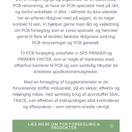
PCB renovering, at have en PCB-specialist med på råd,
og derfor anbefaler vi altid – såfremt du ikke allerede
har en erfaren rådgiver med på sagen, at du tager
kontakt til een. Vi hjælper gerne med råd og vejledning
om PCB forsegling som er vores speciale, og henviser
gerne til flere af landets førende rådgivere omkring
PCB renoveringer og PCB generelt.
Til PCB forsegling anbefaler vi SPS PRIMÆR og
PRIMÆR VINTER, som er nogle af markedes mest
effektive barrierer til PCB og som samtidig tilbyder de
bredeste applikationsmuligheder.
Med en forsegling af byggematerialer er de
forurenende stoffer indkapslet, på en sikker, effektiv og
miljørigtig måde. Ved samtidig brug af sporstoffet SEAL
TRACE, kan effekten af indkapslingen altid kontrolleres
og efterprøves – som verdens eneste i øvrigt
LÆS MERE OM PCB FORSEGLING &
PRODUKTER