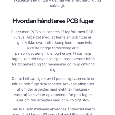
skadeligt eller giftigt – det må være helt naturligt og
selvsagt.
Hvordan håndteres PCB fuger
Fuger med PCB skal saneres af fagfolk med PCB-
kursus. Arbejdet med, at fjerne en pcb fuge er i
sig selv ikke svært eller kompliceret, men hvis
ikke de rigtige forholdsregler til
personligeværnemidler og hensyn til nærmiljø
tages, kan det have alvorlige konsekvenser både
for dit helbred og for mennesker og miljø omkring
dig.
Der er helt særlige krav til personligeværnemidler
når en pcb fuge skal saneres. Kravene afhænger
af om der arbejdes med elektrisk/mekanisk
værktøj som virker opvarmende for pcb fugen,
eller om der arbejdes med pcb-holdigt støv.
Der skal som minimum anvendes åndedrætsværn
med filterklassen P3 som skal udskiftes dagligt,