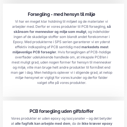
Forsegling - med hensyn til miljø
Vi har en meget klar holdning til miljøet og de materialer vi
arbejder med. Derfor er vores produkter til PCB forsegling,
så
skånsom for mennesker og miljø som muligt
, og indeholder
ingen af de skadelige stoffer som blandt andet forekommer i
Epoxy. Med produkterne i SPS serien garanterer vi en yderst
effektiv indkapsling af PCB samtidig med
markedets mest
miljøvenlige PCB forsegler
. Hvis forseglingen af PCB-holdige
overflader udelukkende handlede om, at inkapsle PCB’en i
mest muligt grad, uden nogen former for hensyn til mennesker
og miljø, ville man bruge helt andre produkter til formålet end
man gør i dag. Men heldigvis oplever vi i stigende grad, at netop
miljø-hensynet er vigtigt for vores kunder og derfor falder
valget ofte på vores produkter.
PCB forsegling uden giftstoffer
Vores produkter er uden epoxy og isocyanater – og det betyder
at
alle fagfolk kan arbejde med dem
, da de
ikke kræver epoxy