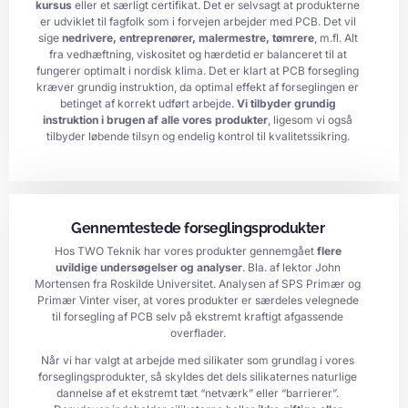
kursus
eller et særligt certifikat. Det er selvsagt at produkterne
er udviklet til fagfolk som i forvejen arbejder med PCB. Det vil
sige
nedrivere, entreprenører, malermestre, tømrere
, m.fl. Alt
fra vedhæftning, viskositet og hærdetid er balanceret til at
fungerer optimalt i nordisk klima. Det er klart at PCB forsegling
kræver grundig instruktion, da optimal effekt af forseglingen er
betinget af korrekt udført arbejde.
Vi tilbyder grundig
instruktion i brugen af alle vores produkter
, ligesom vi også
tilbyder løbende tilsyn og endelig kontrol til kvalitetssikring.
Gennemtestede forseglingsprodukter
Hos TWO Teknik har vores produkter gennemgået
flere
uvildige undersøgelser og analyser
. Bla. af lektor John
Mortensen fra Roskilde Universitet. Analysen af SPS Primær og
Primær Vinter viser, at vores produkter er særdeles velegnede
til forsegling af PCB selv på ekstremt kraftigt afgassende
overflader.
Når vi har valgt at arbejde med silikater som grundlag i vores
forseglingsprodukter, så skyldes det dels silikaternes naturlige
dannelse af et ekstremt tæt “netværk” eller “barrierer”.