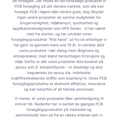
de forsegles. Der findes en del forskellige produkter til
PCB forsegling på det danske marked, som alle kan
forsegle PCB i højere eller mindre grad, dog tilbyder
ingen andre produkter de samme muligheder for
brugervenlighed, miljøhensyn, sporbarhed og
applikationsmuligheder som SPS Serien. Vi har været
med fra starten, og har udviklet vores
forseglingsprodukter “first hand” ud fra de erfaringer vi
har gjort os igennem mere end 10 år. Vi udvikler altid
vores produkter i tæt dialog med rådgivere og
entreprenører, med størst hensyntagen til brugere og
miljø. Derfor er alle vores produkter ikke baseret på
epoxy som
jf. arbejdstilsynet
– er skadeligt og skal
begrænses da epoxy bla. indeholder
kræftfremkaldende stoffer som bisphenyl A. Vores PCB
forseglingsprodukter er ekstremt effektive, innovative
og kan benyttes af alt teknisk personale.
Vi mener, at vores produkter tåler sammenligning til
enhver tid. Nedenfor har vi samlet de gængse PCB
forseglingsprodukter på markedet og
sammenholdt dem ud fra en række kriterier som vi