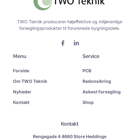
TWO Teknik producerer højeffektive og miljøvenlige
forseglingsprodukter til forurenede bygningsdele.
F
L
a
i
c
n
Menu
e
k
Service
b
e
o
d
Forside
PCB
o
i
k
n
Om TWO Teknik
Radonsikring
-
-
f
i
Nyheder
Asbest forsegling
n
Kontakt
Shop
Kontakt
Rengegade 4 4660 Store Heddinge