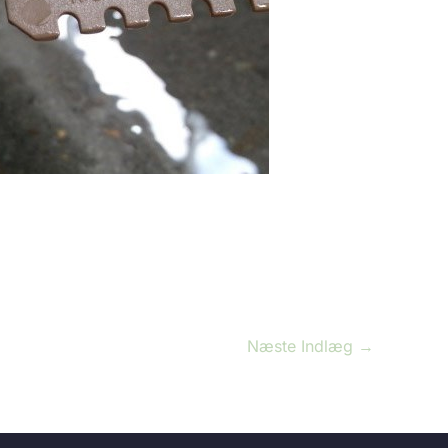
Næste Indlæg
→