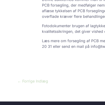
PCB forsegling, der medfølger neml
aflæse tykkelsen af PCB forseglinge
overflade kræver flere behandlinger, 
Fotodokumenter brugen af lagtykke
kvalitetssikringen, det giver vished
Læs mere om forsegling af PCB med 
20 31 eller send en mail på info@tw
←
Forrige Indlæg