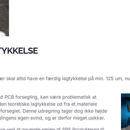
TYKKELSE
skal altid have en færdig lagtykkelse på min. 125 um, nu e
med PCB forsegling, kan være problematisk at
n teoretiske lagtykkelse ud fra et materiale
forseglet. Denne udregning tager dog ikke højde
lingens egen-svind, og er derfor meget usikker.
vs ved at anvende serien af SPS Produkterne til