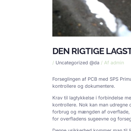
DEN RIGTIGE LAGS
/
Uncategorized @da
/ Af
admin
Forseglingen af PCB med SPS Primær 
kontrollere og dokumentere.
Krav til lagtykkelse i forbindelse 
kontrollere. Nok kan man udregne de
forbrug og mængden af overflade, 
for overfladens sugeevne og forseg
Denne usikkerhed kommer man til li