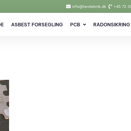
info@twoteknik.dk
+45 72 3
DE
ASBEST FORSEGLING
PCB
RADONSIKRING