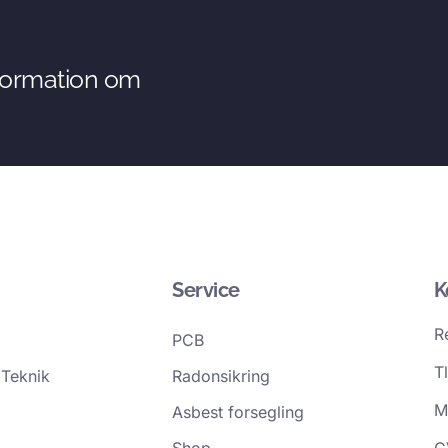
nformation om
Service
K
R
PCB
T
Teknik
Radonsikring
M
Asbest forsegling
Shop
C