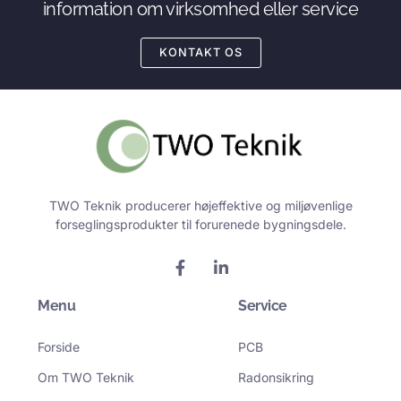
information om virksomhed eller service
KONTAKT OS
TWO Teknik producerer højeffektive og miljøvenlige
forseglingsprodukter til forurenede bygningsdele.
F
L
a
i
c
n
Menu
e
k
Service
b
e
o
d
Forside
PCB
o
i
k
n
Om TWO Teknik
Radonsikring
-
-