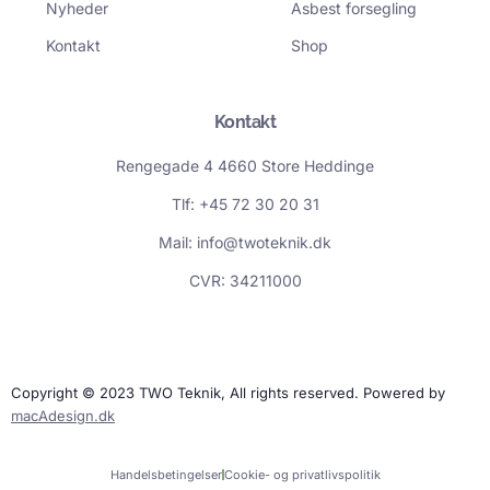
f
i
Nyheder
Asbest forsegling
n
Kontakt
Shop
Kontakt
Rengegade 4 4660 Store Heddinge
Tlf: +45 72 30 20 31
Mail: info@twoteknik.dk
CVR: 34211000
Copyright © 2023 TWO Teknik, All rights reserved. Powered by
macAdesign.dk
Handelsbetingelser
Cookie- og privatlivspolitik