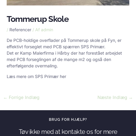
Tommerup Skole
/
Referencer
/ Af
admin
De PCB-holdige overflader på Tommerup skole på Fyn, er
effektivt forseglet med PCB spærren SPS Primær.
Det er Kamp Malerfirma i Hårby der har forestået arbejdet
med PCB forseglingen af de mange m2 og også den
efterfølgende overmaling.
Læs mere om SPS Primær
her
←
Forrige Indlæg
Næste Indlæg
→
BRUG FOR HJÆLP?
Tøv ikke med at kontakte os for mere