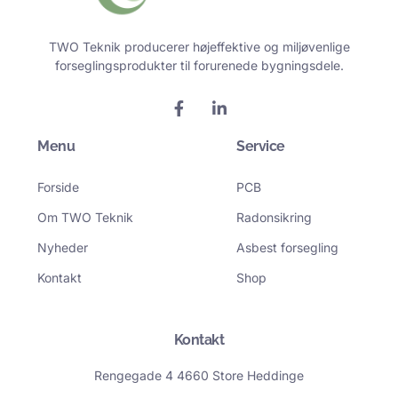
TWO Teknik producerer højeffektive og miljøvenlige
forseglingsprodukter til forurenede bygningsdele.
F
L
a
i
c
n
Menu
e
k
Service
b
e
o
d
Forside
PCB
o
i
k
n
Om TWO Teknik
Radonsikring
-
-
f
i
Nyheder
Asbest forsegling
n
Kontakt
Shop
Kontakt
Rengegade 4 4660 Store Heddinge