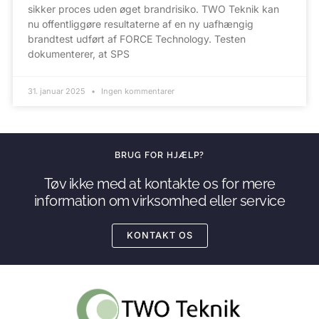
sikker proces uden øget brandrisiko. TWO Teknik kan
nu offentliggøre resultaterne af en ny uafhængig
brandtest udført af FORCE Technology. Testen
dokumenterer, at SPS
31. januar 2025
Ingen kommentarer
BRUG FOR HJÆLP?
Tøv ikke med at kontakte os for mere
information om virksomhed eller service
KONTAKT OS