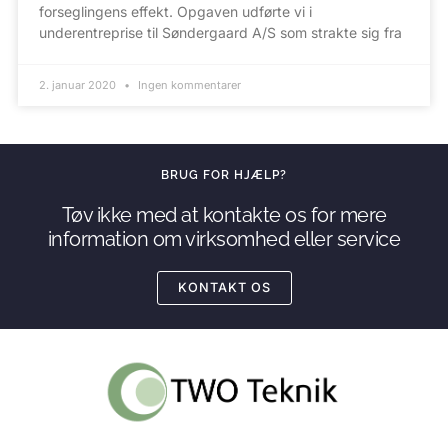
forseglingens effekt. Opgaven udførte vi i
underentreprise til Søndergaard A/S som strakte sig fra
2. januar 2020
Ingen kommentarer
BRUG FOR HJÆLP?
Tøv ikke med at kontakte os for mere
information om virksomhed eller service
KONTAKT OS