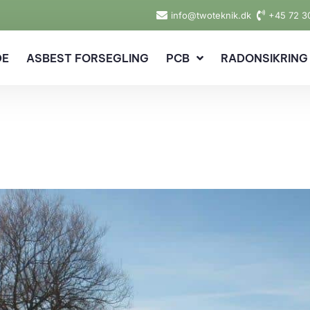
info@twoteknik.dk
+45 72 3
DE
ASBEST FORSEGLING
PCB
RADONSIKRING