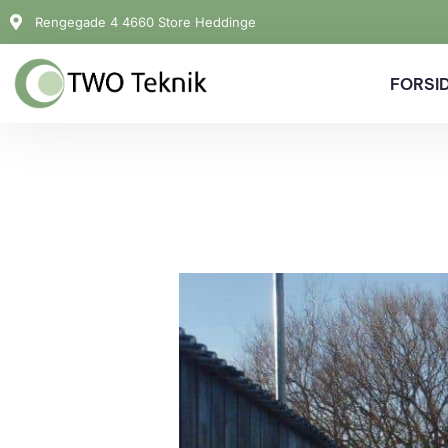
Gå
Rengegade 4 4660 Store Heddinge
til
indholdet
FORSI