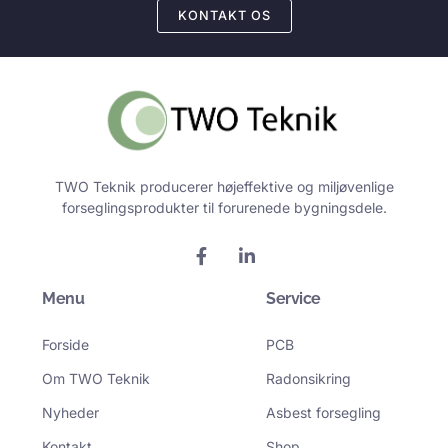
KONTAKT OS
TWO Teknik producerer højeffektive og miljøvenlige
forseglingsprodukter til forurenede bygningsdele.
F
L
a
i
c
n
Menu
e
k
Service
b
e
o
d
Forside
PCB
o
i
k
n
Om TWO Teknik
Radonsikring
-
-
f
i
Nyheder
Asbest forsegling
n
Kontakt
Shop