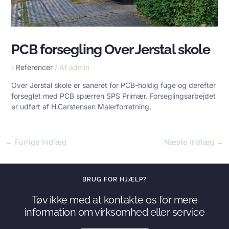
PCB forsegling Over Jerstal skole
/
Referencer
/ Af
admin
Over Jerstal skole er saneret for PCB-holdig fuge og derefter
forseglet med
PCB spærren SPS Primær
. Forseglingsarbejdet
er udført af H.Carstensen Malerforretning.
←
Forrige Indlæg
Næste Indlæg
→
BRUG FOR HJÆLP?
Tøv ikke med at kontakte os for mere
information om virksomhed eller service