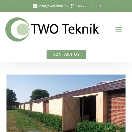
Gå
info@twoteknik.dk
+45 72 30 20 31
til
indholdet
KONTAKT OS