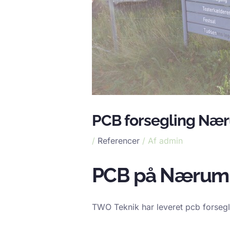
PCB forsegling Næ
/
Referencer
/ Af
admin
PCB på Nærum 
TWO Teknik har leveret pcb forsegl