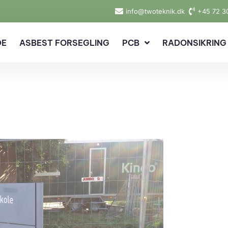
info@twoteknik.dk
+45 72 3
DE
ASBEST FORSEGLING
PCB
RADONSIKRING