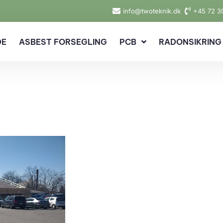
info@twoteknik.dk
+45 72 3
DE
ASBEST FORSEGLING
PCB
RADONSIKRING