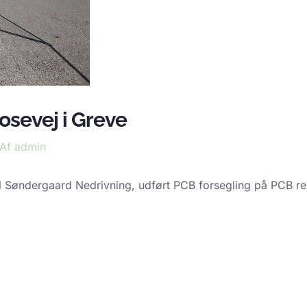
osevej i Greve
 Af
admin
il Søndergaard Nedrivning, udført PCB forsegling på PCB re