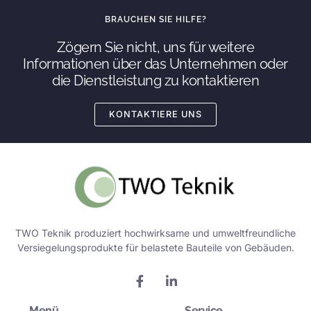
BRAUCHEN SIE HILFE?
Zögern Sie nicht, uns für weitere
Informationen über das Unternehmen oder
die Dienstleistung zu kontaktieren
KONTAKTIERE UNS
TWO Teknik produziert hochwirksame und umweltfreundliche
Versiegelungsprodukte für belastete Bauteile von Gebäuden.
F
L
a
i
c
n
Menü
Service