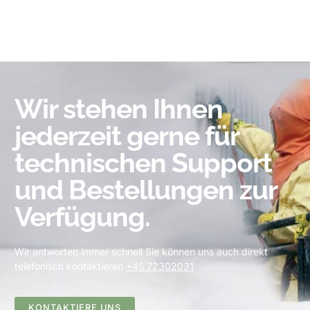
Wir stehen Ihnen
jederzeit gerne für
technischen Support
und Bestellungen zur
Verfügung.
Wir antworten immer schnell Sie können uns auch direkt
telefonisch kontaktieren
+45 72302031
KONTAKTIERE UNS