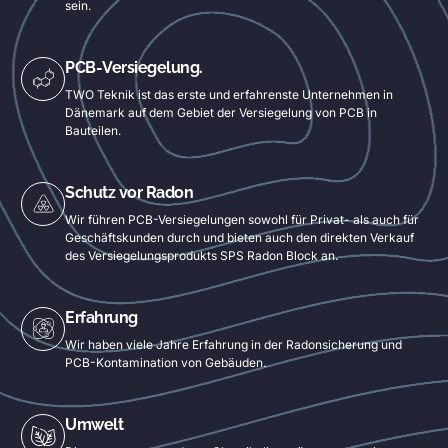
sein.
PCB-Versiegelung.
TWO Teknik ist das erste und erfahrenste Unternehmen in
Dänemark auf dem Gebiet der Versiegelung von PCB in
Bauteilen.
Schutz vor Radon
Wir führen PCB-Versiegelungen sowohl für Privat- als auch für
Geschäftskunden durch und bieten auch den direkten Verkauf
des Versiegelungsprodukts SPS Radon Block an.
Erfahrung
Wir haben viele Jahre Erfahrung in der Radonsicherung und
PCB-Kontamination von Gebäuden.
Umwelt