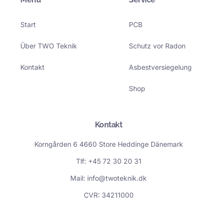
e
k
b
e
o
d
Start
PCB
o
i
k
n
-
-
Über TWO Teknik
Schutz vor Radon
f
i
n
Kontakt
Asbestversiegelung
Shop
Kontakt
Korngården 6 4660 Store Heddinge Dänemark
Tlf: +45 72 30 20 31
Mail: info@twoteknik.dk
CVR: 34211000