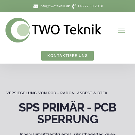
Zum
info@twoteknik.dk
+45 72 30 20 31
Inhalt
springen
KONTAKTIERE UNS
VERSIEGELUNG VON PCB - RADON, ASBEST & BTEX
SPS PRIMÄR - PCB
SPERRUNG
Innenraumluftzertifiziertes, silikatbasiertes Zwei-