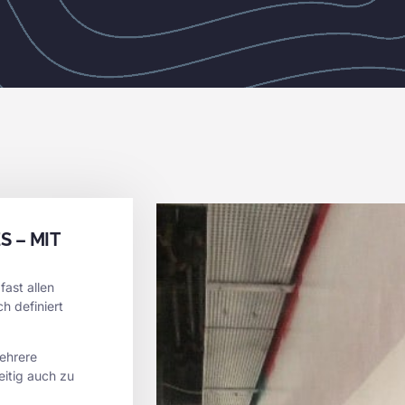
 – MIT
ast allen
h definiert
ehrere
itig auch zu