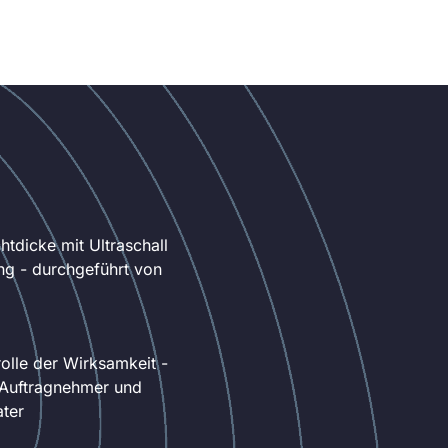
htdicke mit Ultraschall
ng - durchgeführt von
rolle der Wirksamkeit -
 Auftragnehmer und
ater